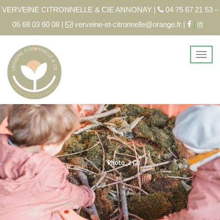
VERVEINE CITRONNELLE & CIE ANNONAY |
04 75 67 21 53 –
06 68 03 60 08 |
verveine-et-citronnelle@orange.fr |
|
Accueil
Photo_2 (2)