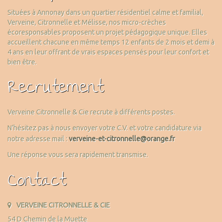
Situées à Annonay dans un quartier résidentiel calme et familial,
Verveine, Citronnelle et Mélisse, nos micro-crèches
écoresponsables proposent un projet pédagogique unique. Elles
accueillent chacune en même temps 12 enfants de 2 mois et demi à
4 ans en leur offrant de vrais espaces pensés pour leur confort et
bien être.
Recrutement
Verveine Citronnelle & Cie recrute à différents postes.
N’hésitez pas à nous envoyer votre C.V. et votre candidature via
notre adresse mail :
verveine-et-citronnelle@orange.fr
Une réponse vous sera rapidement transmise.
Contact
VERVEINE CITRONNELLE & CIE
54 D Chemin de la Muette