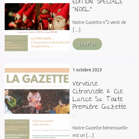
EDITION SPECIALE
“NOËL”
Notre Gazette n°2 vient de
[…]
Lire Plus
1 octobre 2023
Verveine
Citronnelle & Cie
Lance Sa Toute
Première Gazette
…
Notre Gazette bimensuelle
est un […]