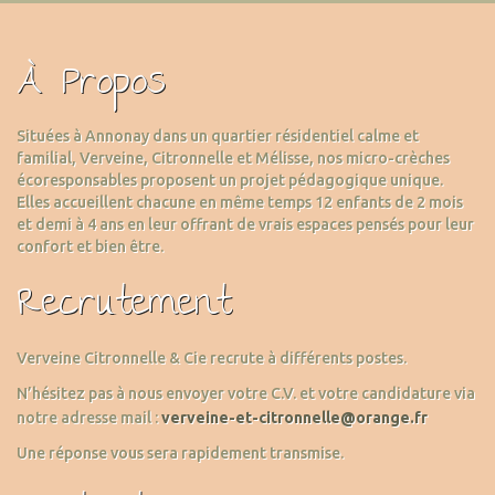
À Propos
Situées à Annonay dans un quartier résidentiel calme et
familial, Verveine, Citronnelle et Mélisse, nos micro-crèches
écoresponsables proposent un projet pédagogique unique.
Elles accueillent chacune en même temps 12 enfants de 2 mois
et demi à 4 ans en leur offrant de vrais espaces pensés pour leur
confort et bien être.
Recrutement
Verveine Citronnelle & Cie recrute à différents postes.
N’hésitez pas à nous envoyer votre C.V. et votre candidature via
notre adresse mail :
verveine-et-citronnelle@orange.fr
Une réponse vous sera rapidement transmise.