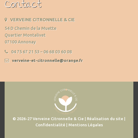
Contact
VERVEINE CITRONNELLE & CIE
54 D Chemin de la Muette
Quartier Montalivet
07100 Annonay
04 75 67 21 53 – 06 68 03 60 08
verveine-et-citronnelle@orange.fr
© 2026-27 Verveine Citronnelle & Cie | Réalisation du site |
Confidentialité | Mentions Légales