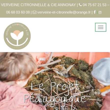
VERVEINE CITRONNELLE & CIE ANNONAY |
04 75 67 21 53 –
06 68 03 60 08 |
verveine-et-citronnelle@orange.fr |
|
Le Projet
Pédagogique