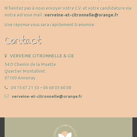
N’hésitez pas à nous envoyer votre C.V. et votre candidature via
notre adresse mail :
verveine-et-citronnelle@orange.fr
Une réponse vous sera rapidement transmise.
Contact
VERVEINE CITRONNELLE & CIE
54 D Chemin de la Muette
Quartier Montalivet
07100 Annonay
04 75 67 21 53 – 06 68 03 60 08
verveine-et-citronnelle@orange.fr