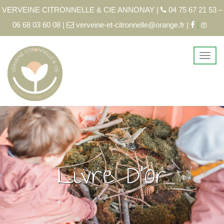
VERVEINE CITRONNELLE & CIE ANNONAY |
04 75 67 21 53 –
06 68 03 60 08 |
verveine-et-citronnelle@orange.fr |
|
Livre D’Or