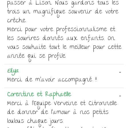
mé
passer à Lison. Nous gardons tous les
trois un magnifique souvenir de votre
crèche.
Merci pour votre professionnalisme et
les sourires donnés aux enfants. On
vous souhaite tout le meilleur pour cette
année qui se profile.
Ou
Eliya
...
ce
Merci de m'avoir accompagné !!
bo
Ou
Corentine et Raphaëlle
...
mé
ce
Merci à l'Equipe Verveine et Citronnelle
bo
de donner de l'amour à nos petits
mé
loulous chaque jours.