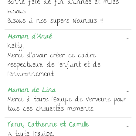
Bonne fête de fin d'année et milles
bisous.
Bisous à nos supers Nounous !!!
Ou
Maman d'Anaé
...
ce
Ketty,
bo
Merci d'avoir créer ce cadre
mé
respectueux de l'enfant et de
l'environnement.
Ou
Maman de Lina
...
ce
Merci à toute l'Equipe de Verveine pour
bo
tous ces chouettes moments.
mé
Ou
Yann, Catherine et Camille
...
ce
A toute l'Equipe,