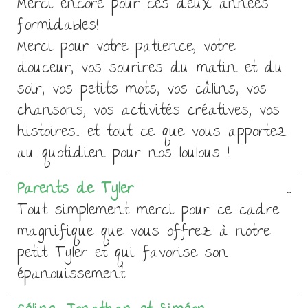
ce
Merci encore pour ces deux années
bo
formidables!
mé
Merci pour votre patience, votre
douceur, vos sourires du matin et du
soir, vos petits mots, vos câlins, vos
chansons, vos activités créatives, vos
histoires… et tout ce que vous apportez
au quotidien pour nos loulous !
Ou
Parents de Tyler
...
ce
Tout simplement merci pour ce cadre
bo
magnifique que vous offrez à notre
mé
petit Tyler et qui favorise son
épanouissement.