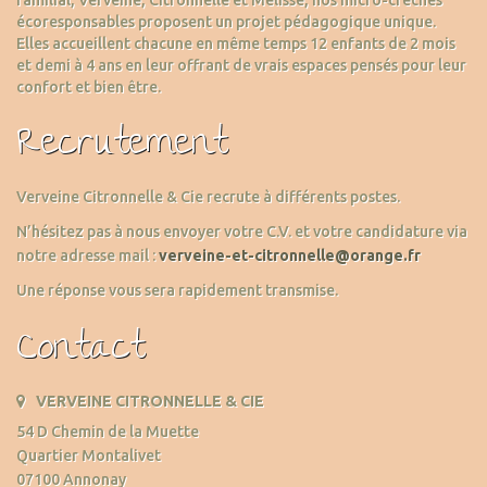
familial, Verveine, Citronnelle et Mélisse, nos micro-crèches
écoresponsables proposent un projet pédagogique unique.
Elles accueillent chacune en même temps 12 enfants de 2 mois
et demi à 4 ans en leur offrant de vrais espaces pensés pour leur
confort et bien être.
Recrutement
Verveine Citronnelle & Cie recrute à différents postes.
N’hésitez pas à nous envoyer votre C.V. et votre candidature via
notre adresse mail :
verveine-et-citronnelle@orange.fr
Une réponse vous sera rapidement transmise.
Contact
VERVEINE CITRONNELLE & CIE
54 D Chemin de la Muette
Quartier Montalivet
07100 Annonay