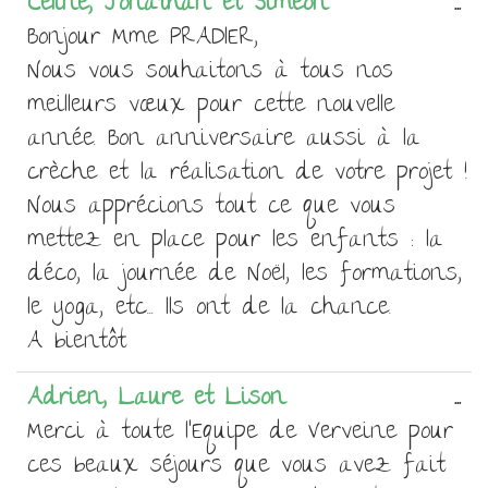
Ou
Céline, Jonathan et Siméon
...
ce
Bonjour Mme PRADIER,
bo
Nous vous souhaitons à tous nos
mé
meilleurs vœux pour cette nouvelle
année. Bon anniversaire aussi à la
crèche et la réalisation de votre projet !
Nous apprécions tout ce que vous
mettez en place pour les enfants : la
déco, la journée de Noël, les formations,
le yoga, etc... Ils ont de la chance.
A bientôt
Ou
Adrien, Laure et Lison
...
ce
Merci à toute l'Equipe de Verveine pour
bo
ces beaux séjours que vous avez fait