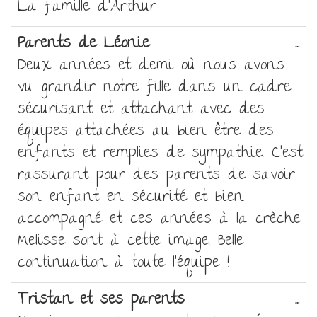
La famille d’Arthur
Ou
Parents de Léonie
...
ce
Deux années et demi où nous avons
bo
vu grandir notre fille dans un cadre
mé
sécurisant et attachant avec des
équipes attachées au bien être des
enfants et remplies de sympathie. C’est
rassurant pour des parents de savoir
son enfant en sécurité et bien
accompagné et ces années à la crèche
Melisse sont à cette image. Belle
continuation à toute l’équipe !
Ou
Tristan et ses parents
...