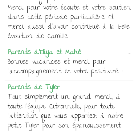
bo
Merci pour votre écoute et votre soutien
mé
dans cette période particulière. Et
merci aussi d'avoir contribué à la belle
évolution de Camille.
Ou
Parents d'Eliya et Mahé
...
ce
Bonnes vacances et merci pour
bo
l'accompagnement et votre positivité !!
mé
Ou
Parents de Tyler
...
ce
Tout simplement un grand merci, à
bo
toute l'équipe Citronnelle, pour toute
mé
l'attention que vous apportez à notre
petit Tyler pour son épanouissement.