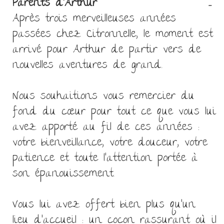
Ou
Parents d'Arthur
...
ce
Après trois merveilleuses années
bo
passées chez Citronnelle, le moment est
mé
arrivé pour Arthur de partir vers de
nouvelles aventures de grand.
Nous souhaitions vous remercier du
fond du cœur pour tout ce que vous lui
avez apporté au fil de ces années :
votre bienveillance, votre douceur, votre
patience et toute l’attention portée à
son épanouissement.
Vous lui avez offert bien plus qu’un
lieu d’accueil : un cocon rassurant où il