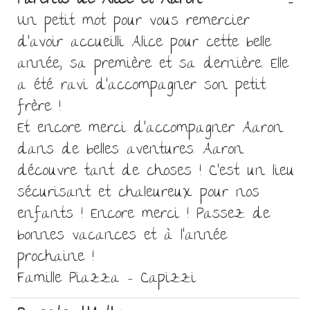
Ou
Parents de Alice et Aaron
...
ce
Un petit mot pour vous remercier
bo
d’avoir accueilli Alice pour cette belle
mé
année, sa première et sa dernière. Elle
a été ravi d’accompagner son petit
frère !
Et encore merci d’accompagner Aaron
dans de belles aventures. Aaron
découvre tant de choses ! C’est un lieu
sécurisant et chaleureux pour nos
enfants ! Encore merci ! Passez de
bonnes vacances et à l’année
prochaine !
Famille Piazza - Capizzi