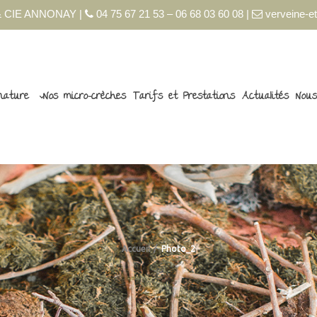
 CIE ANNONAY |
04 75 67 21 53 – 06 68 03 60 08 |
verveine-et
nature
Nos micro-crèches
Tarifs et Prestations
Actualités
Nous
Accueil
Photo_2