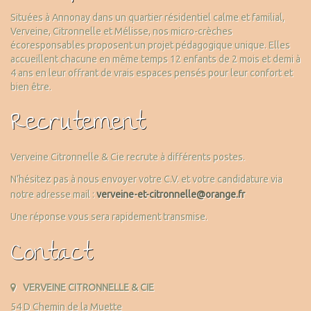
Situées à Annonay dans un quartier résidentiel calme et familial,
Verveine, Citronnelle et Mélisse, nos micro-crèches
écoresponsables proposent un projet pédagogique unique. Elles
accueillent chacune en même temps 12 enfants de 2 mois et demi à
4 ans en leur offrant de vrais espaces pensés pour leur confort et
bien être.
Recrutement
Verveine Citronnelle & Cie recrute à différents postes.
N’hésitez pas à nous envoyer votre C.V. et votre candidature via
notre adresse mail :
verveine-et-citronnelle@orange.fr
Une réponse vous sera rapidement transmise.
Contact
VERVEINE CITRONNELLE & CIE
54 D Chemin de la Muette