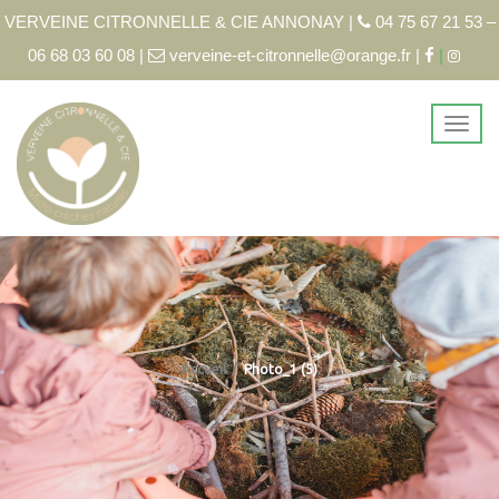
VERVEINE CITRONNELLE & CIE ANNONAY |
04 75 67 21 53 –
06 68 03 60 08 |
verveine-et-citronnelle@orange.fr |
|
Accueil
Photo_1 (5)