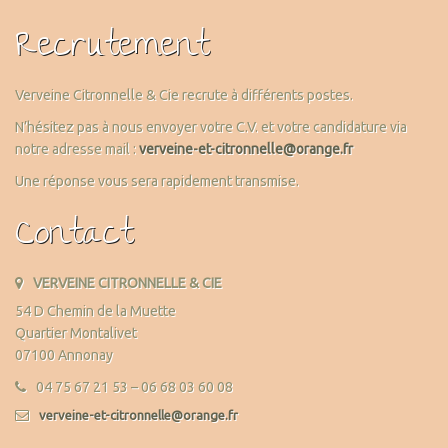
Recrutement
Verveine Citronnelle & Cie recrute à différents postes.
N’hésitez pas à nous envoyer votre C.V. et votre candidature via
notre adresse mail :
verveine-et-citronnelle@orange.fr
Une réponse vous sera rapidement transmise.
Contact
VERVEINE CITRONNELLE & CIE
54 D Chemin de la Muette
Quartier Montalivet
07100 Annonay
04 75 67 21 53 – 06 68 03 60 08
verveine-et-citronnelle@orange.fr