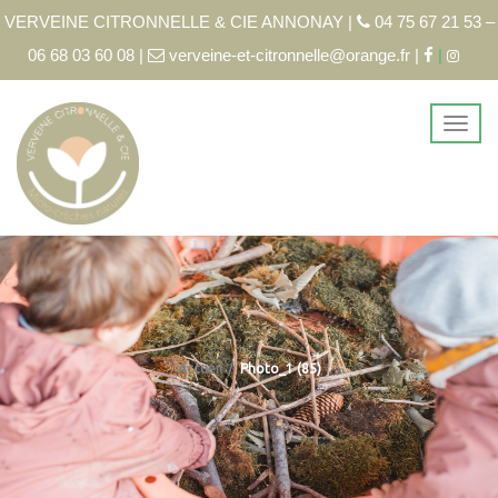
VERVEINE CITRONNELLE & CIE ANNONAY |
04 75 67 21 53 –
06 68 03 60 08 |
verveine-et-citronnelle@orange.fr |
|
Accueil
Photo_1 (85)