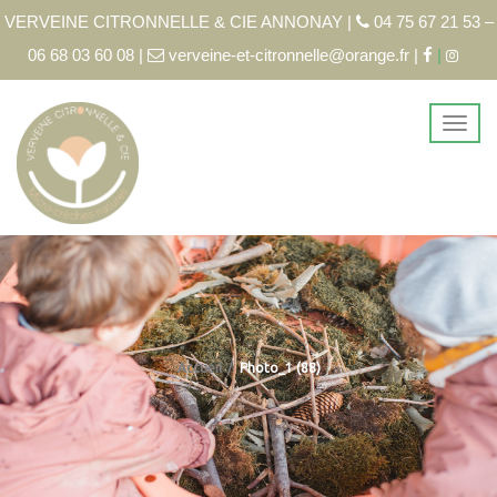
VERVEINE CITRONNELLE & CIE ANNONAY |
04 75 67 21 53 –
06 68 03 60 08 |
verveine-et-citronnelle@orange.fr |
|
Accueil
Photo_1 (88)