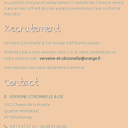
accueillent chacune en même temps 12 enfants de 2 mois et demi à
4 ans en leur offrant de vrais espaces pensés pour leur confort et
bien être.
Recrutement
Verveine Citronnelle & Cie recrute à différents postes.
N’hésitez pas à nous envoyer votre C.V. et votre candidature via
notre adresse mail :
verveine-et-citronnelle@orange.fr
Une réponse vous sera rapidement transmise.
Contact
VERVEINE CITRONNELLE & CIE
54 D Chemin de la Muette
Quartier Montalivet
07100 Annonay
04 75 67 21 53 – 06 68 03 60 08