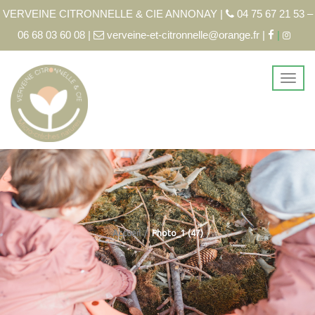
VERVEINE CITRONNELLE & CIE ANNONAY |
04 75 67 21 53 –
06 68 03 60 08 |
verveine-et-citronnelle@orange.fr |
|
Accueil
Photo_1 (47)