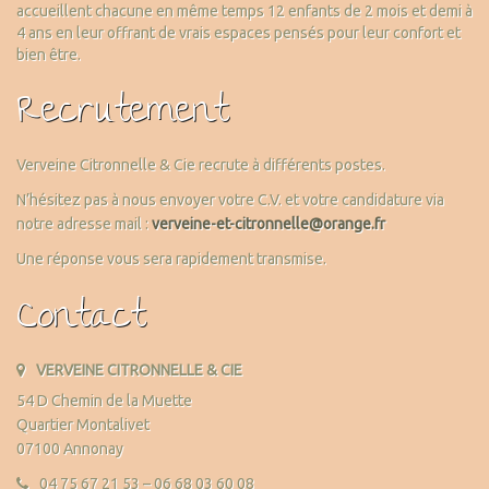
accueillent chacune en même temps 12 enfants de 2 mois et demi à
4 ans en leur offrant de vrais espaces pensés pour leur confort et
bien être.
Recrutement
Verveine Citronnelle & Cie recrute à différents postes.
N’hésitez pas à nous envoyer votre C.V. et votre candidature via
notre adresse mail :
verveine-et-citronnelle@orange.fr
Une réponse vous sera rapidement transmise.
Contact
VERVEINE CITRONNELLE & CIE
54 D Chemin de la Muette
Quartier Montalivet
07100 Annonay
04 75 67 21 53 – 06 68 03 60 08