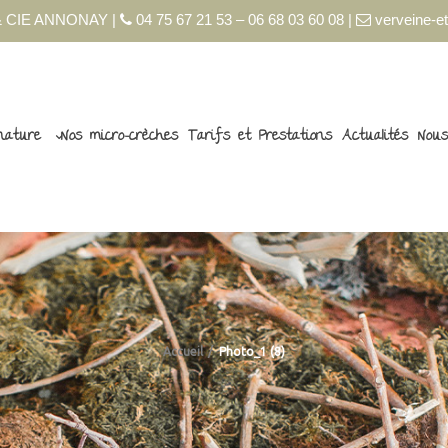
 CIE ANNONAY |
04 75 67 21 53 – 06 68 03 60 08 |
verveine-et
nature
Nos micro-crèches
Tarifs et Prestations
Actualités
Nous
Accueil
Photo_1 (8)