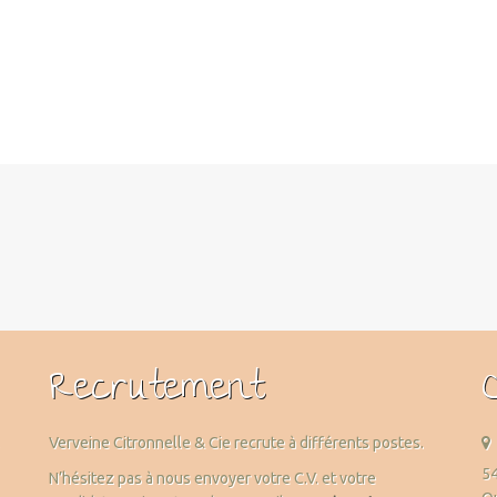
Recrutement
Verveine Citronnelle & Cie recrute à différents postes.
54
N’hésitez pas à nous envoyer votre C.V. et votre