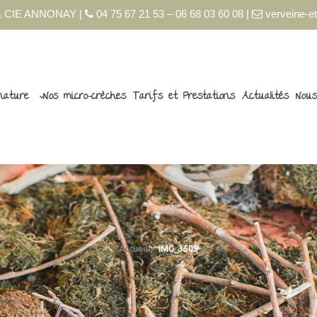
 CIE ANNONAY |
04 75 67 21 53 – 06 68 03 60 08 |
verveine-et
nature
Nos micro-crèches
Tarifs et Prestations
Actualités
Nous
Accueil
IMG_3509