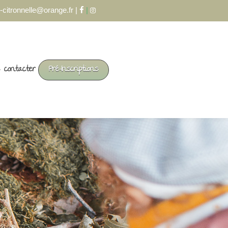
-citronnelle@orange.fr |
|
 contacter
Pré-Inscriptions