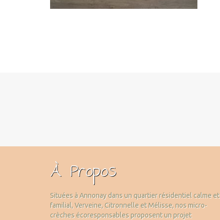
À Propos
Situées à Annonay dans un quartier résidentiel calme et
familial, Verveine, Citronnelle et Mélisse, nos micro-
crèches écoresponsables proposent un projet