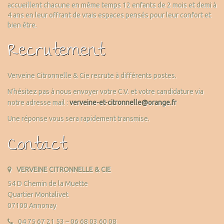
accueillent chacune en même temps 12 enfants de 2 mois et demi à
4 ans en leur offrant de vrais espaces pensés pour leur confort et
bien être.
Recrutement
Verveine Citronnelle & Cie recrute à différents postes.
N’hésitez pas à nous envoyer votre C.V. et votre candidature via
notre adresse mail :
verveine-et-citronnelle@orange.fr
Une réponse vous sera rapidement transmise.
Contact
VERVEINE CITRONNELLE & CIE
54 D Chemin de la Muette
Quartier Montalivet
07100 Annonay
04 75 67 21 53 – 06 68 03 60 08