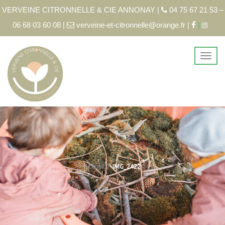
VERVEINE CITRONNELLE & CIE ANNONAY |
04 75 67 21 53 –
06 68 03 60 08 |
verveine-et-citronnelle@orange.fr |
|
Accueil
IMG_2422