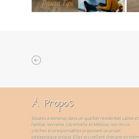
À Propos
Situées à Annonay dans un quartier résidentiel calme et
familial, Verveine, Citronnelle et Mélisse, nos micro-
crèches écoresponsables proposent un projet
pédagogique unique. Elles accueillent chacune en mê