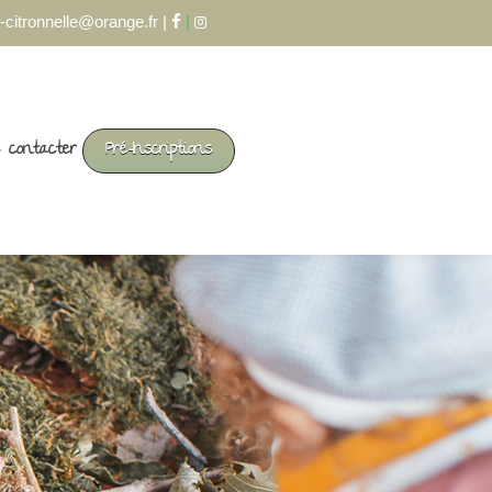
-citronnelle@orange.fr |
|
 contacter
Pré-Inscriptions