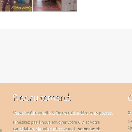
Recrutement
Verveine Citronnelle & Cie recrute à différents postes.
54
N’hésitez pas à nous envoyer votre C.V. et votre
Qu
candidature via notre adresse mail :
verveine-et-
me