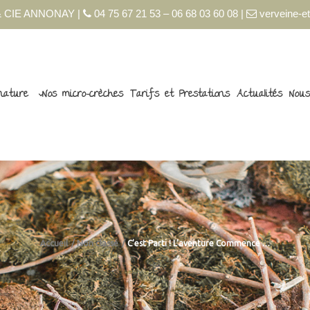
 CIE ANNONAY |
04 75 67 21 53 – 06 68 03 60 08 |
verveine-et
nature
Nos micro-crèches
Tarifs et Prestations
Actualités
Nous
Accueil
Non classé
C’est Parti ! L’aventure Commence …