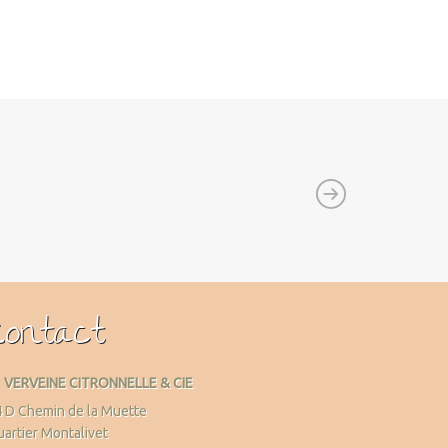
Contact
VERVEINE CITRONNELLE & CIE
 D Chemin de la Muette
artier Montalivet