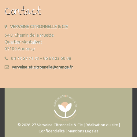
Contact
VERVEINE CITRONNELLE & CIE
54 D Chemin de la Muette
Quartier Montalivet
07100 Annonay
04 75 67 21 53 – 06 68 03 60 08
verveine-et-citronnelle@orange.fr
© 2026-27 Verveine Citronnelle & Cie | Réalisation du site |
Confidentialité | Mentions Légales