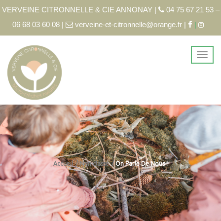
VERVEINE CITRONNELLE & CIE ANNONAY |
04 75 67 21 53 –
06 68 03 60 08 |
verveine-et-citronnelle@orange.fr |
|
Accueil
Non classé
On Parle De Nous !