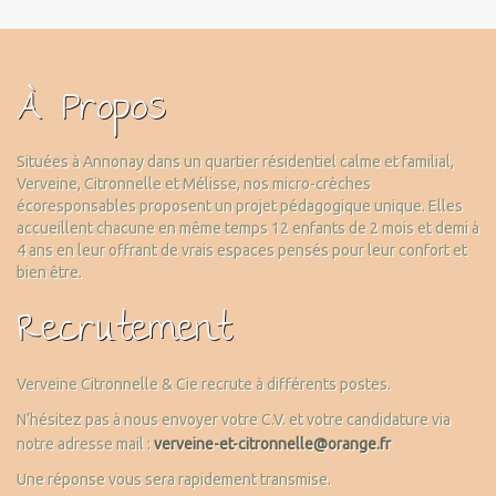
À Propos
Situées à Annonay dans un quartier résidentiel calme et familial,
Verveine, Citronnelle et Mélisse, nos micro-crèches
écoresponsables proposent un projet pédagogique unique. Elles
accueillent chacune en même temps 12 enfants de 2 mois et demi à
4 ans en leur offrant de vrais espaces pensés pour leur confort et
bien être.
Recrutement
Verveine Citronnelle & Cie recrute à différents postes.
N’hésitez pas à nous envoyer votre C.V. et votre candidature via
notre adresse mail :
verveine-et-citronnelle@orange.fr
Une réponse vous sera rapidement transmise.