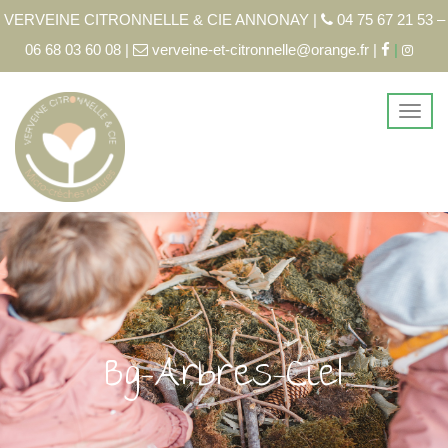
VERVEINE CITRONNELLE & CIE ANNONAY |
04 75 67 21 53 –
06 68 03 60 08 |
verveine-et-citronnelle@orange.fr |
|
Bg-Arbres-Ciel