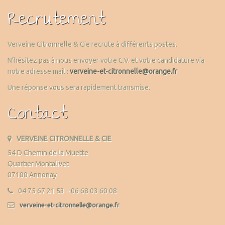
Recrutement
Verveine Citronnelle & Cie recrute à différents postes.
N’hésitez pas à nous envoyer votre C.V. et votre candidature via
notre adresse mail :
verveine-et-citronnelle@orange.fr
Une réponse vous sera rapidement transmise.
Contact
VERVEINE CITRONNELLE & CIE
54 D Chemin de la Muette
Quartier Montalivet
07100 Annonay
04 75 67 21 53 – 06 68 03 60 08
verveine-et-citronnelle@orange.fr