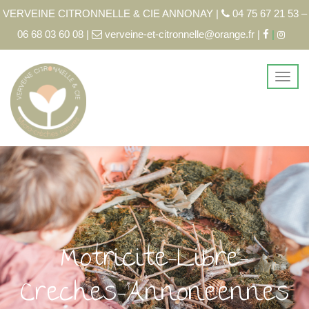
VERVEINE CITRONNELLE & CIE ANNONAY |
04 75 67 21 53 –
06 68 03 60 08 |
verveine-et-citronnelle@orange.fr |
|
Motricite-Libre-
Creches-Annoneennes