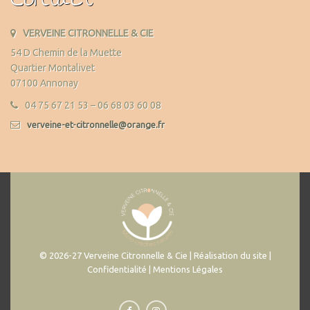
Contact
VERVEINE CITRONNELLE & CIE
54 D Chemin de la Muette
Quartier Montalivet
07100 Annonay
04 75 67 21 53 – 06 68 03 60 08
verveine-et-citronnelle@orange.fr
© 2026-27 Verveine Citronnelle & Cie | Réalisation du site |
Confidentialité | Mentions Légales