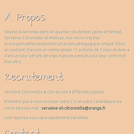
À Propos
Situées à Annonay dans un quartier résidentiel calme et familial,
Verveine, Citronnelle et Mélisse, nos micro-crèches
écoresponsables proposent un projet pédagogique unique. Elles
accueillent chacune en même temps 12 enfants de 2 mois et demi à
4 ans en leur offrant de vrais espaces pensés pour leur confort et
bien être.
Recrutement
Verveine Citronnelle & Cie recrute à différents postes.
N’hésitez pas à nous envoyer votre C.V. et votre candidature via
notre adresse mail :
verveine-et-citronnelle@orange.fr
Une réponse vous sera rapidement transmise.