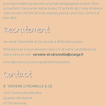
écoresponsables proposent un projet pédagogique unique. Elles
accueillent chacune en même temps 12 enfants de 2 mois et demi à
4 ans en leur offrant de vrais espaces pensés pour leur confort et
bien être.
Recrutement
Verveine Citronnelle & Cie recrute à différents postes.
N’hésitez pas à nous envoyer votre C.V. et votre candidature via
notre adresse mail :
verveine-et-citronnelle@orange.fr
Une réponse vous sera rapidement transmise.
Contact
VERVEINE CITRONNELLE & CIE
54 D Chemin de la Muette
Quartier Montalivet
07100 Annonay