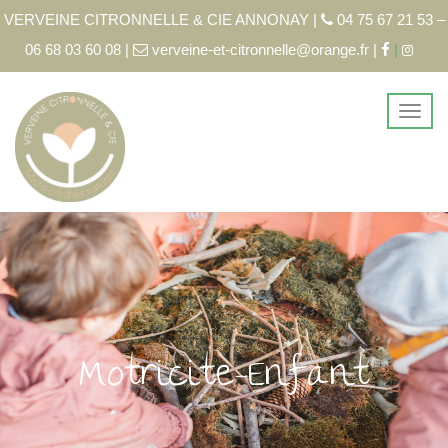
VERVEINE CITRONNELLE & CIE ANNONAY |
04 75 67 21 53 –
06 68 03 60 08 |
verveine-et-citronnelle@orange.fr |
|
Motricite-Enfant