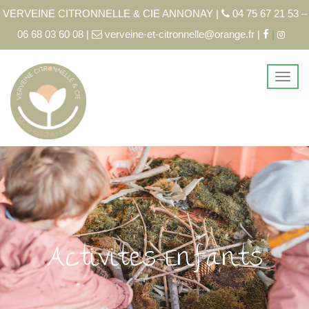
VERVEINE CITRONNELLE & CIE ANNONAY |
04 75 67 21 53 –
06 68 03 60 08 |
verveine-et-citronnelle@orange.fr |
|
Activites-Enfants