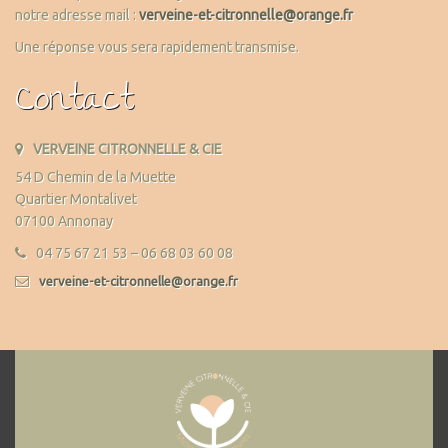
notre adresse mail :
verveine-et-citronnelle@orange.fr
Une réponse vous sera rapidement transmise.
Contact
VERVEINE CITRONNELLE & CIE
54 D Chemin de la Muette
Quartier Montalivet
07100 Annonay
04 75 67 21 53 – 06 68 03 60 08
verveine-et-citronnelle@orange.fr