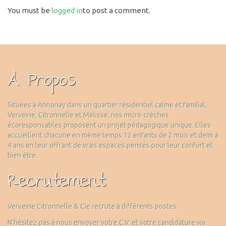
You must be
logged in
to post a comment.
À Propos
Situées à Annonay dans un quartier résidentiel calme et familial,
Verveine, Citronnelle et Mélisse, nos micro-crèches
écoresponsables proposent un projet pédagogique unique. Elles
accueillent chacune en même temps 12 enfants de 2 mois et demi à
4 ans en leur offrant de vrais espaces pensés pour leur confort et
bien être.
Recrutement
Verveine Citronnelle & Cie recrute à différents postes.
N’hésitez pas à nous envoyer votre C.V. et votre candidature via