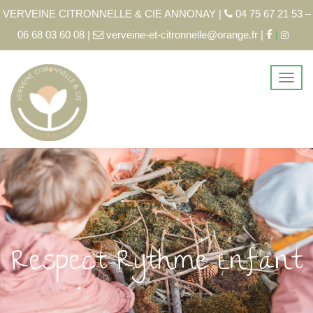
VERVEINE CITRONNELLE & CIE ANNONAY |
04 75 67 21 53 –
06 68 03 60 08 |
verveine-et-citronnelle@orange.fr |
|
Respect-Rythme-Enfant