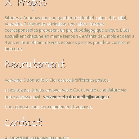
À Propos
Situées à Annonay dans un quartier résidentiel calme et familial,
Verveine, Citronnelle et Mélisse, nos micro-crèches
écoresponsables proposent un projet pédagogique unique. Elles
accueillent chacune en même temps 12 enfants de 2 mois et demi à
4 ans en leur offrant de vrais espaces pensés pour leur confort et
bien être.
Recrutement
Verveine Citronnelle & Cie recrute à différents postes.
N’hésitez pas à nous envoyer votre C.V. et votre candidature via
notre adresse mail :
verveine-et-citronnelle@orange.fr
Une réponse vous sera rapidement transmise.
Contact
VERVEINE CITRONNELLE & CIE