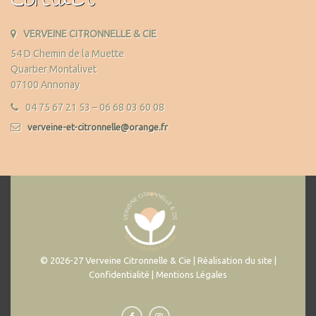
Contact
VERVEINE CITRONNELLE & CIE
54 D Chemin de la Muette
Quartier Montalivet
07100 Annonay
04 75 67 21 53 – 06 68 03 60 08
verveine-et-citronnelle@orange.fr
© 2026-27 Verveine Citronnelle & Cie | Réalisation du site |
Confidentialité | Mentions Légales