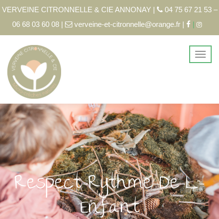
VERVEINE CITRONNELLE & CIE ANNONAY |
04 75 67 21 53 –
06 68 03 60 08 |
verveine-et-citronnelle@orange.fr |
|
Respect-Rythme-De-L-
Enfant