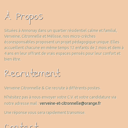
À Propos
Situées à Annonay dans un quartier résidentiel calme et familial,
Verveine, Citronnelle et Mélisse, nos micro-crèches
écoresponsables proposent un projet pédagogique unique. Elles
accueillent chacune en même temps 12 enfants de 2 mois et demi à
4 ans en leur offrant de vrais espaces pensés pour leur confort et
bien être.
Recrutement
Verveine Citronnelle & Cie recrute à différents postes.
N’hésitez pas à nous envoyer votre C.V. et votre candidature via
notre adresse mail :
verveine-et-citronnelle@orange.fr
Une réponse vous sera rapidement transmise.