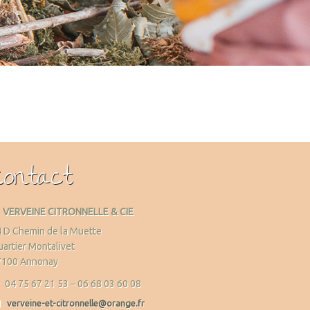
Contact
VERVEINE CITRONNELLE & CIE
 D Chemin de la Muette
artier Montalivet
7100 Annonay
04 75 67 21 53 – 06 68 03 60 08
verveine-et-citronnelle@orange.fr