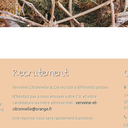
Recrutement
Verveine Citronnelle & Cie recrute à différents postes.
54
N’hésitez pas à nous envoyer votre C.V. et votre
Qu
candidature via notre adresse mail :
verveine-et-
me
0
citronnelle@orange.fr
ant
Une réponse vous sera rapidement transmise.