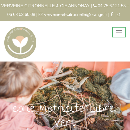
VERVEINE CITRONNELLE & CIE ANNONAY |
04 75 67 21 53 –
06 68 03 60 08 |
verveine-et-citronnelle@orange.fr |
|
Icone-Motricite-Libre-
Vert