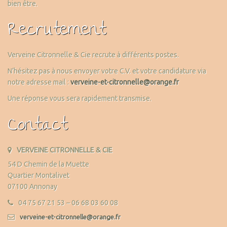
bien être.
Recrutement
Verveine Citronnelle & Cie recrute à différents postes.
N’hésitez pas à nous envoyer votre C.V. et votre candidature via
notre adresse mail :
verveine-et-citronnelle@orange.fr
Une réponse vous sera rapidement transmise.
Contact
VERVEINE CITRONNELLE & CIE
54 D Chemin de la Muette
Quartier Montalivet
07100 Annonay
04 75 67 21 53 – 06 68 03 60 08
verveine-et-citronnelle@orange.fr