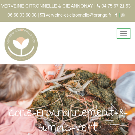
VERVEINE CITRONNELLE & CIE ANNONAY |
04 75 67 21 53 –
06 68 03 60 08 |
verveine-et-citronnelle@orange.fr |
|
Icone-Environnement-18-
36mois-Vert