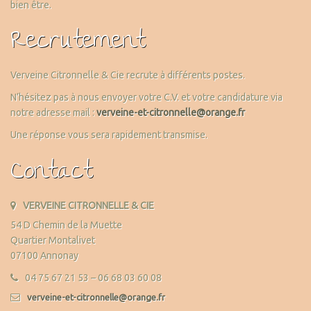
bien être.
Recrutement
Verveine Citronnelle & Cie recrute à différents postes.
N’hésitez pas à nous envoyer votre C.V. et votre candidature via
notre adresse mail :
verveine-et-citronnelle@orange.fr
Une réponse vous sera rapidement transmise.
Contact
VERVEINE CITRONNELLE & CIE
54 D Chemin de la Muette
Quartier Montalivet
07100 Annonay
04 75 67 21 53 – 06 68 03 60 08
verveine-et-citronnelle@orange.fr