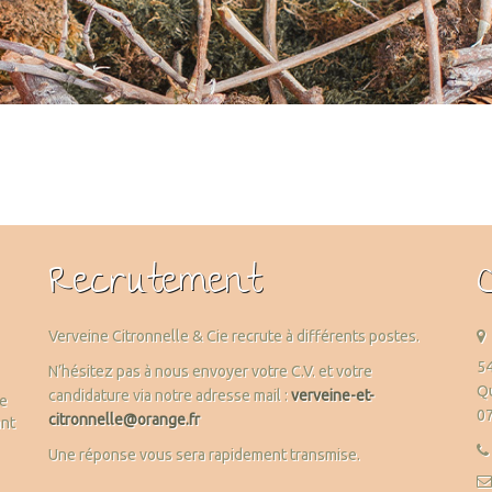
Recrutement
Verveine Citronnelle & Cie recrute à différents postes.
54
N’hésitez pas à nous envoyer votre C.V. et votre
Qu
candidature via notre adresse mail :
verveine-et-
me
0
citronnelle@orange.fr
ant
Une réponse vous sera rapidement transmise.