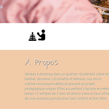
À Propos
Situées à Annonay dans un quartier résidentiel calme et
familial, Verveine, Citronnelle et Mélisse, nos micro-
crèches écoresponsables proposent un projet
pédagogique unique. Elles accueillent chacune en mê
temps 12 enfants de 2 mois et demi à 4 ans en leur offr
de vrais espaces pensés pour leur confort et bien être.