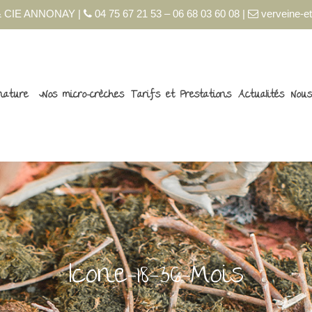
 CIE ANNONAY |
04 75 67 21 53 – 06 68 03 60 08 |
verveine-et
nature
Nos micro-crèches
Tarifs et Prestations
Actualités
Nous
Icone-18-36-Mois