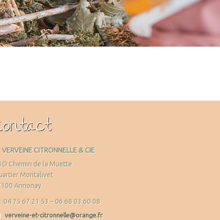
Contact
VERVEINE CITRONNELLE & CIE
 D Chemin de la Muette
artier Montalivet
7100 Annonay
04 75 67 21 53 – 06 68 03 60 08
verveine-et-citronnelle@orange.fr