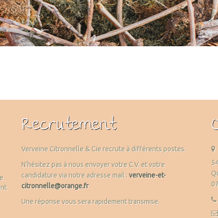
Recrutement
Verveine Citronnelle & Cie recrute à différents postes.
54
N’hésitez pas à nous envoyer votre C.V. et votre
Qu
candidature via notre adresse mail :
verveine-et-
me
0
citronnelle@orange.fr
ant
Une réponse vous sera rapidement transmise.