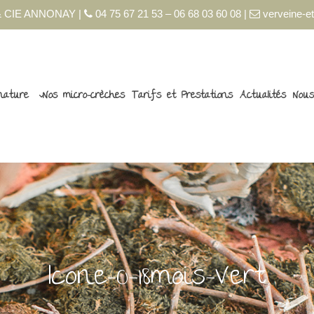
 CIE ANNONAY |
04 75 67 21 53 – 06 68 03 60 08 |
verveine-et
nature
Nos micro-crèches
Tarifs et Prestations
Actualités
Nous
Icone-0-18mois-Vert