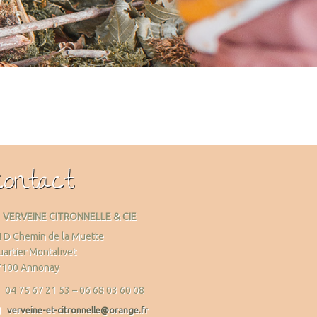
Contact
VERVEINE CITRONNELLE & CIE
 D Chemin de la Muette
artier Montalivet
7100 Annonay
04 75 67 21 53 – 06 68 03 60 08
verveine-et-citronnelle@orange.fr