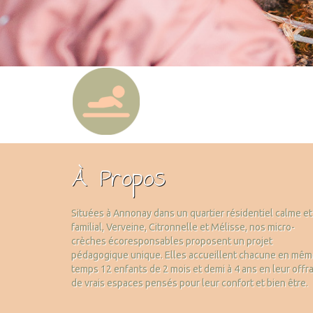
À Propos
Situées à Annonay dans un quartier résidentiel calme et
familial, Verveine, Citronnelle et Mélisse, nos micro-
crèches écoresponsables proposent un projet
pédagogique unique. Elles accueillent chacune en mê
temps 12 enfants de 2 mois et demi à 4 ans en leur offr
de vrais espaces pensés pour leur confort et bien être.