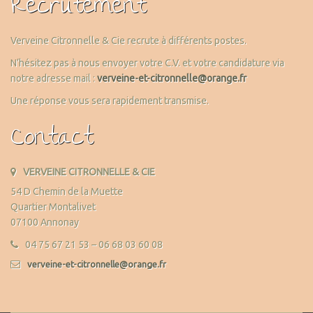
Recrutement
Verveine Citronnelle & Cie recrute à différents postes.
N’hésitez pas à nous envoyer votre C.V. et votre candidature via
notre adresse mail :
verveine-et-citronnelle@orange.fr
Une réponse vous sera rapidement transmise.
Contact
VERVEINE CITRONNELLE & CIE
54 D Chemin de la Muette
Quartier Montalivet
07100 Annonay
04 75 67 21 53 – 06 68 03 60 08
verveine-et-citronnelle@orange.fr