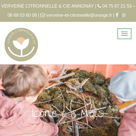
VERVEINE CITRONNELLE & CIE ANNONAY |
04 75 67 21 53 –
06 68 03 60 08 |
verveine-et-citronnelle@orange.fr |
|
Icone-0-18-Mois