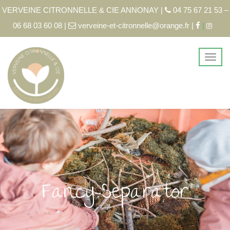
VERVEINE CITRONNELLE & CIE ANNONAY |
04 75 67 21 53 –
06 68 03 60 08 |
verveine-et-citronnelle@orange.fr |
|
Fancy-Separator