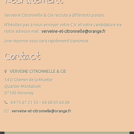
Recrutement
Verveine Citronnelle & Cie recrute à différents postes.
N’hésitez pas à nous envoyer votre C.V. et votre candidature via
notre adresse mail :
verveine-et-citronnelle@orange.fr
Une réponse vous sera rapidement transmise.
Contact
VERVEINE CITRONNELLE & CIE
54 D Chemin de la Muette
Quartier Montalivet
07100 Annonay
04 75 67 21 53 – 06 68 03 60 08
verveine-et-citronnelle@orange.fr