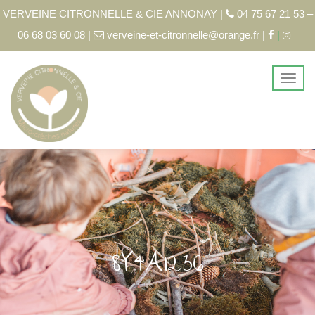
VERVEINE CITRONNELLE & CIE ANNONAY |
04 75 67 21 53 –
06 68 03 60 08 |
verveine-et-citronnelle@orange.fr |
|
8Y4A1236