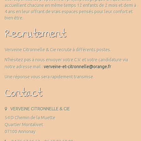
accueillent chacune en même temps 12 enfants de 2 mois et demi à
4 ans en leur offrant de vrais espaces pensés pour leur confort et
bien être.
Recrutement
Verveine Citronnelle & Cie recrute à différents postes.
N’hésitez pas à nous envoyer votre C.V. et votre candidature via
notre adresse mail :
verveine-et-citronnelle@orange.fr
Une réponse vous sera rapidement transmise.
Contact
VERVEINE CITRONNELLE & CIE
54 D Chemin de la Muette
Quartier Montalivet
07100 Annonay