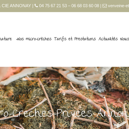
 CIE ANNONAY |
04 75 67 21 53 – 06 68 03 60 08 |
verveine-et
nature
Nos micro-crèches
Tarifs et Prestations
Actualités
Nous
cro-Creches-Privees-Anno