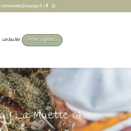
-citronnelle@orange.fr |
|
 contacter
Pré-Inscriptions
nay-La-Muette-07