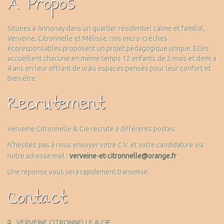
À Propos
Situées à Annonay dans un quartier résidentiel calme et familial,
Verveine, Citronnelle et Mélisse, nos micro-crèches
écoresponsables proposent un projet pédagogique unique. Elles
accueillent chacune en même temps 12 enfants de 2 mois et demi à
4 ans en leur offrant de vrais espaces pensés pour leur confort et
bien être.
Recrutement
Verveine Citronnelle & Cie recrute à différents postes.
N’hésitez pas à nous envoyer votre C.V. et votre candidature via
notre adresse mail :
verveine-et-citronnelle@orange.fr
Une réponse vous sera rapidement transmise.
Contact
VERVEINE CITRONNELLE & CIE