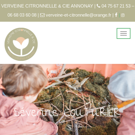
VERVEINE CITRONNELLE & CIE ANNONAY |
04 75 67 21 53 –
06 68 03 60 08 |
verveine-et-citronnelle@orange.fr |
|
Séverine COUTURIER