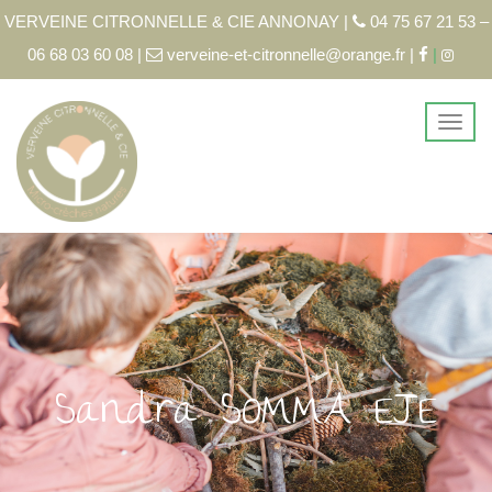
VERVEINE CITRONNELLE & CIE ANNONAY |
04 75 67 21 53 –
06 68 03 60 08 |
verveine-et-citronnelle@orange.fr |
|
Sandra SOMMA EJE