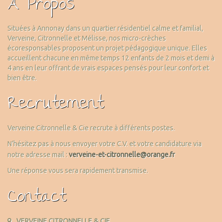
À Propos
Situées à Annonay dans un quartier résidentiel calme et familial,
Verveine, Citronnelle et Mélisse, nos micro-crèches
écoresponsables proposent un projet pédagogique unique. Elles
accueillent chacune en même temps 12 enfants de 2 mois et demi à
4 ans en leur offrant de vrais espaces pensés pour leur confort et
bien être.
Recrutement
Verveine Citronnelle & Cie recrute à différents postes.
N’hésitez pas à nous envoyer votre C.V. et votre candidature via
notre adresse mail :
verveine-et-citronnelle@orange.fr
Une réponse vous sera rapidement transmise.
Contact
VERVEINE CITRONNELLE & CIE