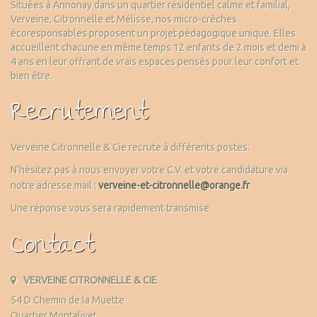
Situées à Annonay dans un quartier résidentiel calme et familial,
Verveine, Citronnelle et Mélisse, nos micro-crèches
écoresponsables proposent un projet pédagogique unique. Elles
accueillent chacune en même temps 12 enfants de 2 mois et demi à
4 ans en leur offrant de vrais espaces pensés pour leur confort et
bien être.
Recrutement
Verveine Citronnelle & Cie recrute à différents postes.
N’hésitez pas à nous envoyer votre C.V. et votre candidature via
notre adresse mail :
verveine-et-citronnelle@orange.fr
Une réponse vous sera rapidement transmise.
Contact
VERVEINE CITRONNELLE & CIE
54 D Chemin de la Muette
Quartier Montalivet