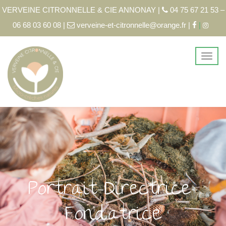
VERVEINE CITRONNELLE & CIE ANNONAY |
04 75 67 21 53 –
06 68 03 60 08 |
verveine-et-citronnelle@orange.fr |
|
Portrait-Directrice-
Fondatrice