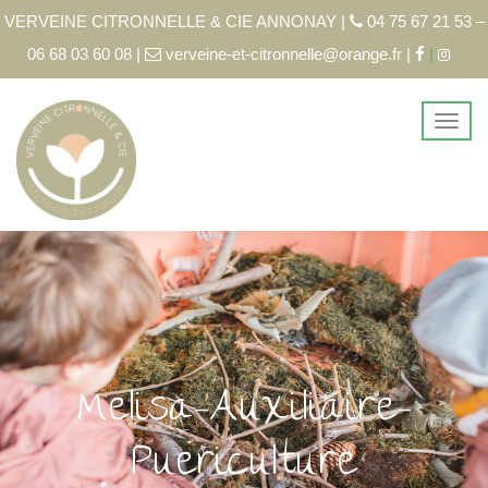
VERVEINE CITRONNELLE & CIE ANNONAY |
04 75 67 21 53 –
06 68 03 60 08 |
verveine-et-citronnelle@orange.fr |
|
Melisa-Auxiliaire-
Puericulture