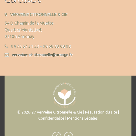
Contact
VERVEINE CITRONNELLE & CIE
54 D Chemin de la Muette
Quartier Montalivet
07100 Annonay
04 75 67 21 53 – 06 68 03 60 08
verveine-et-citronnelle@orange.fr
© 2026-27 Verveine Citronnelle & Cie | Réalisation du site |
Confidentialité | Mentions Légales