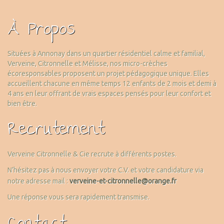
À Propos
Situées à Annonay dans un quartier résidentiel calme et familial,
Verveine, Citronnelle et Mélisse, nos micro-crèches
écoresponsables proposent un projet pédagogique unique. Elles
accueillent chacune en même temps 12 enfants de 2 mois et demi à
4 ans en leur offrant de vrais espaces pensés pour leur confort et
bien être.
Recrutement
Verveine Citronnelle & Cie recrute à différents postes.
N’hésitez pas à nous envoyer votre C.V. et votre candidature via
notre adresse mail :
verveine-et-citronnelle@orange.fr
Une réponse vous sera rapidement transmise.