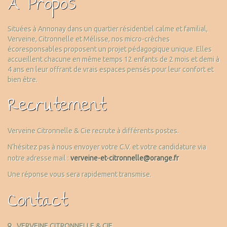
À Propos
Situées à Annonay dans un quartier résidentiel calme et familial,
Verveine, Citronnelle et Mélisse, nos micro-crèches
écoresponsables proposent un projet pédagogique unique. Elles
accueillent chacune en même temps 12 enfants de 2 mois et demi à
4 ans en leur offrant de vrais espaces pensés pour leur confort et
bien être.
Recrutement
Verveine Citronnelle & Cie recrute à différents postes.
N’hésitez pas à nous envoyer votre C.V. et votre candidature via
notre adresse mail :
verveine-et-citronnelle@orange.fr
Une réponse vous sera rapidement transmise.
Contact
VERVEINE CITRONNELLE & CIE