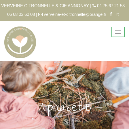
VERVEINE CITRONNELLE & CIE ANNONAY |
04 75 67 21 53 –
06 68 03 60 08 |
verveine-et-citronnelle@orange.fr |
|
Alphabet-B