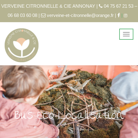
VERVEINE CITRONNELLE & CIE ANNONAY |
04 75 67 21 53 –
06 68 03 60 08 |
verveine-et-citronnelle@orange.fr |
|
Bus-Eco-Localisation