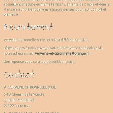
accueillent chacune en même temps 12 enfants de 2 mois et demi à
4 ans en leur offrant de vrais espaces pensés pour leur confort et
bien être.
Recrutement
Verveine Citronnelle & Cie recrute à différents postes.
N’hésitez pas à nous envoyer votre C.V. et votre candidature via
notre adresse mail :
verveine-et-citronnelle@orange.fr
Une réponse vous sera rapidement transmise.
Contact
VERVEINE CITRONNELLE & CIE
54 D Chemin de la Muette
Quartier Montalivet
07100 Annonay