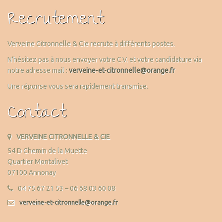
Recrutement
Verveine Citronnelle & Cie recrute à différents postes.
N’hésitez pas à nous envoyer votre C.V. et votre candidature via
notre adresse mail :
verveine-et-citronnelle@orange.fr
Une réponse vous sera rapidement transmise.
Contact
VERVEINE CITRONNELLE & CIE
54 D Chemin de la Muette
Quartier Montalivet
07100 Annonay
04 75 67 21 53 – 06 68 03 60 08
verveine-et-citronnelle@orange.fr