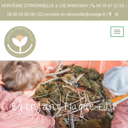
VERVEINE CITRONNELLE & CIE ANNONAY |
04 75 67 21 53 –
06 68 03 60 08 |
verveine-et-citronnelle@orange.fr |
|
Bg-Enfant-Flaque-Eau