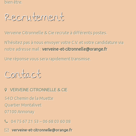
bien être.
Recrutement
Verveine Citronnelle & Cie recrute à différents postes.
N’hésitez pas à nous envoyer votre C.V. et votre candidature via
notre adresse mail :
verveine-et-citronnelle@orange.fr
Une réponse vous sera rapidement transmise.
Contact
VERVEINE CITRONNELLE & CIE
54 D Chemin de la Muette
Quartier Montalivet
07100 Annonay
04 75 67 21 53 – 06 68 03 60 08
verveine-et-citronnelle@orange.fr