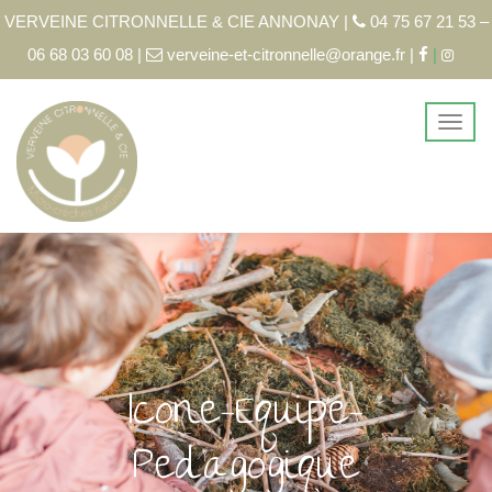
VERVEINE CITRONNELLE & CIE ANNONAY |
04 75 67 21 53 –
06 68 03 60 08 |
verveine-et-citronnelle@orange.fr |
|
Icone-Equipe-
Pedagogique