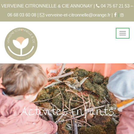
VERVEINE CITRONNELLE & CIE ANNONAY |
04 75 67 21 53 –
06 68 03 60 08 |
verveine-et-citronnelle@orange.fr |
|
Activites-Enfants