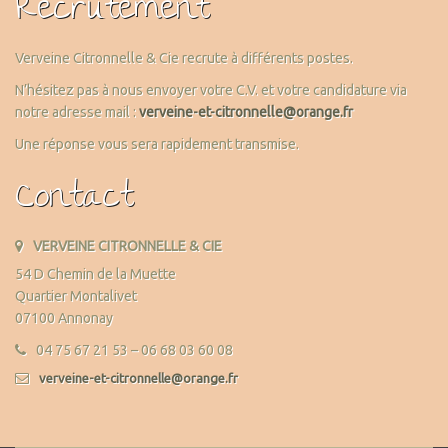
Recrutement
Verveine Citronnelle & Cie recrute à différents postes.
N’hésitez pas à nous envoyer votre C.V. et votre candidature via
notre adresse mail :
verveine-et-citronnelle@orange.fr
Une réponse vous sera rapidement transmise.
Contact
VERVEINE CITRONNELLE & CIE
54 D Chemin de la Muette
Quartier Montalivet
07100 Annonay
04 75 67 21 53 – 06 68 03 60 08
verveine-et-citronnelle@orange.fr